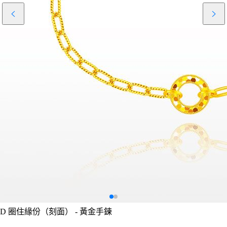
D
圈住緣份（刻面） - 黃金手鍊