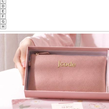
C
D
E
F
G
H