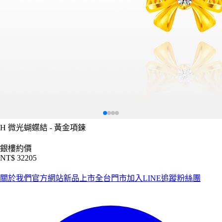
H
微光蝴蝶結 - 黃金項鍊
銀樓約價
NT$ 32205
關於我們
官方網站
新品上市
全台門市
加入LINE
追蹤粉絲團