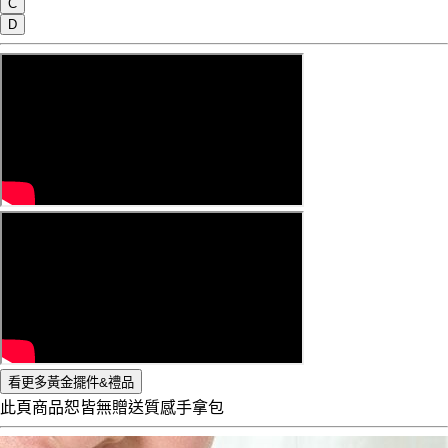
C
D
看更多黃金擺件&禮品
此頁商品恕皆無贈送質感手拿包