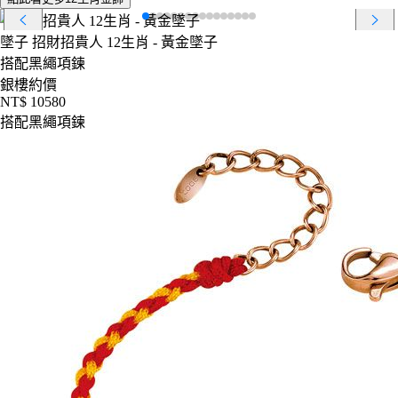
墜子
招財招貴人 12生肖 - 黃金墜子
搭配黑繩項鍊
銀樓約價
NT$ 10580
搭配黑繩項鍊