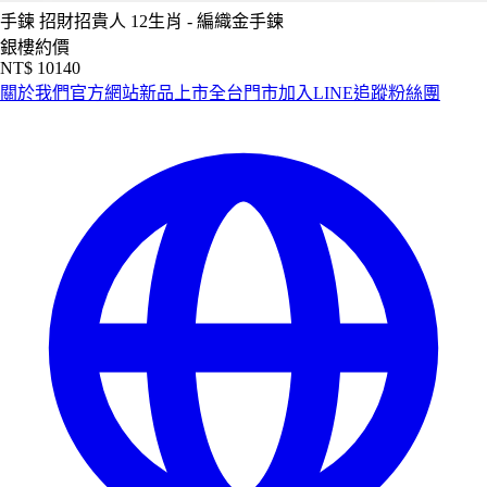
手鍊
招財招貴人 12生肖 - 編織金手鍊
銀樓約價
NT$ 10140
關於我們
官方網站
新品上市
全台門市
加入LINE
追蹤粉絲團